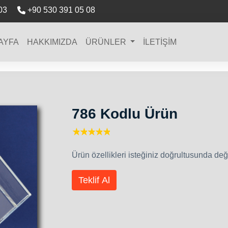
03
+90 530 391 05 08
AYFA
HAKKIMIZDA
ÜRÜNLER
İLETİŞİM
786 Kodlu Ürün
1 star
2 stars
3 stars
4 stars
5 stars
Ürün özellikleri isteğiniz doğrultusunda değiş
Teklif Al