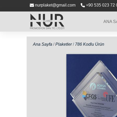
nurplaket@gmail.com
+90 535 023 72 
ANA S
Ana Sayfa
/
Plaketler
/
786 Kodlu Ürün