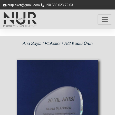
nurplaket@gmail.com
+90 535 023 72 03
Ana Sayfa
/
Plaketler
/
782 Kodlu Ürün