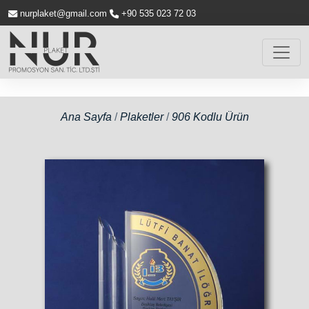
nurplaket@gmail.com
+90 535 023 72 03
Ana Sayfa
/
Plaketler
/
906 Kodlu Ürün