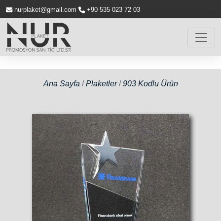
nurplaket@gmail.com
+90 535 023 72 03
Ana Sayfa
/
Plaketler
/
903 Kodlu Ürün