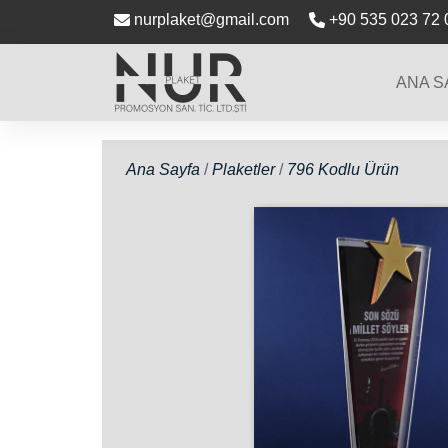
nurplaket@gmail.com
+90 535 023 72 
ANA S
Ana Sayfa
/
Plaketler
/
796 Kodlu Ürün