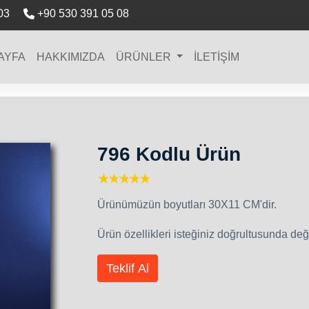
03
+90 530 391 05 08
AYFA
HAKKIMIZDA
ÜRÜNLER
İLETİŞİM
796 Kodlu Ürün
1 star
2 stars
3 stars
4 stars
5 stars
Ürünümüzün boyutları 30X11 CM'dir.
Ürün özellikleri isteğiniz doğrultusunda değiş
Teklif Al