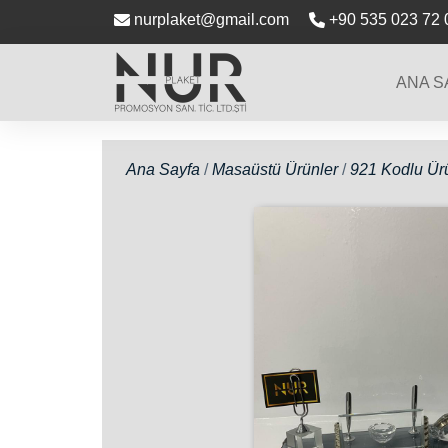
nurplaket@gmail.com
+90 535 023 72 
ANA S
Ana Sayfa
/
Masaüstü Ürünler
/
921 Kodlu Ür