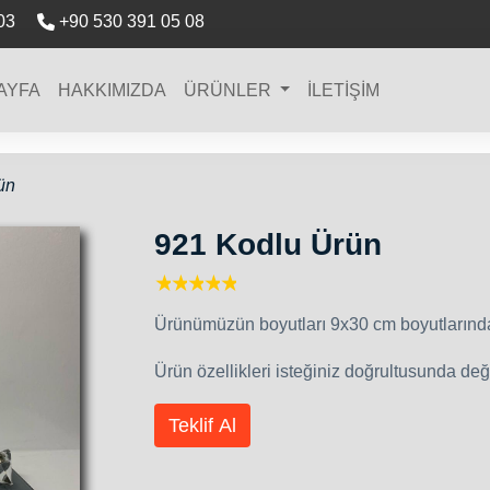
03
+90 530 391 05 08
AYFA
HAKKIMIZDA
ÜRÜNLER
İLETİŞİM
ün
921 Kodlu Ürün
1 star
2 stars
3 stars
4 stars
5 stars
Ürünümüzün boyutları 9x30 cm boyutlarında
Ürün özellikleri isteğiniz doğrultusunda değiş
Teklif Al