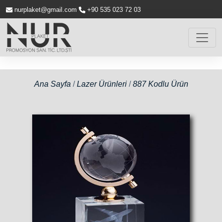
nurplaket@gmail.com
+90 535 023 72 03
Ana Sayfa
/
Lazer Ürünleri
/
887 Kodlu Ürün